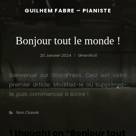
GUILHEM FABRE – PIANISTE
Bonjour tout le monde !
20 Janvier 2024
GhemFoX
Bienvenue sur WordPress. Ceci est votre
premier article. Modifiez-le ou supprimez-
le, puis commencez à écrire !
Categories
Non Classé
1 thought on “
Bonjour tout